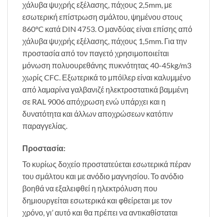
χάλυβα ψυχρής εξέλασης, πάχους 2,5mm, με
εσωτερική επίστρωση σμάλτου, ψημένου στους
860°C κατά DIN 4753. Ο μανδύας είναι επίσης από
χάλυβα ψυχρής εξέλασης, πάχους 1,5mm. Για την
προστασία από τον παγετό χρησιμοποιείται
μόνωση πολυουρεθάνης πυκνότητας 40-45kg/m3
χωρίς CFC. Εξωτερικά το μπόϊλερ είναι καλυμμένο
από λαμαρίνα γαλβανιζέ ηλεκτροστατικά βαμμένη
σε RAL 9006 απόχρωση ενώ υπάρχει και η
δυνατότητα και άλλων αποχρώσεων κατόπιν
παραγγελίας.
Προστασία:
Το κυρίως δοχείο προστατεύεται εσωτερικά πέραν
του σμάλτου και με ανόδιο μαγνησίου. Το ανόδιο
βοηθά να εξαλειφθεί η ηλεκτρόλυση που
δημιουργείται εσωτερικά και φθείρεται με τον
χρόνο, γι’ αυτό και θα πρέπει να αντικαθίσταται