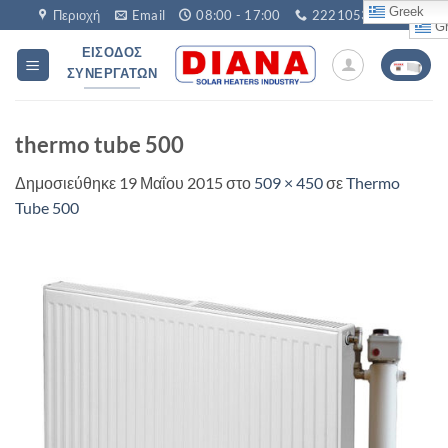
Μετάβαση
Greek
Περιοχή
Email
08:00 - 17:00
2221053760
Gr
στο
ΕΊΣΟΔΟΣ
περιεχόμενο
ΣΥΝΕΡΓΑΤΏΝ
thermo tube 500
Δημοσιεύθηκε
19 Μαΐου 2015
στο
509 × 450
σε
Thermo
Tube 500