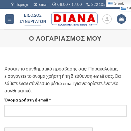
Μετάβαση
Greek
Περιοχή
Email
08:00 - 17:00
2221053760
Gr
στο
ΕΊΣΟΔΟΣ
περιεχόμενο
ΣΥΝΕΡΓΑΤΏΝ
Ο ΛΟΓΑΡΙΑΣΜΌΣ ΜΟΥ
Χάσατε το συνθηματικό πρόσβασής σας; Παρακαλούμε,
εισαγάγετε το όνομα χρήστη ή τη διεύθυνση email σας. Θα
λάβετε έναν σύνδεσμο μέσω email για να ορίσετε ένα νέο
συνθηματικό.
Απαιτείται
Όνομα χρήστη ή email
*