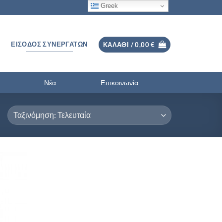
Greek
ΕΊΣΟΔΟΣ ΣΥΝΕΡΓΑΤΏΝ
ΚΑΛΆΘΙ /
0,00
€
Νέα
Επικοινωνία