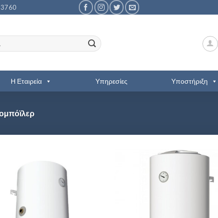
53760
Η Εταιρεία
Υπηρεσίες
Υποστήριξη
ρομπόϊλερ