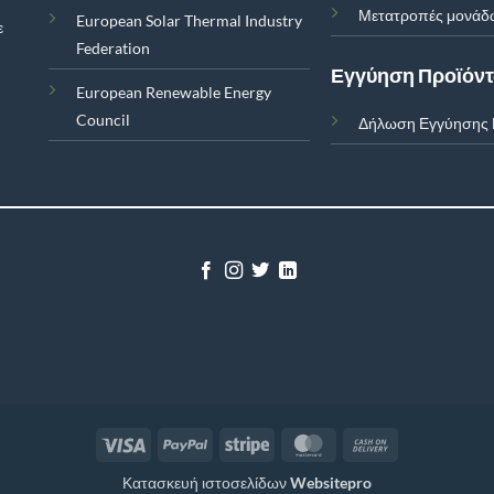
Μετατροπές μονάδ
European Solar Thermal Industry
ε
Federation
Εγγύηση Προϊόν
European Renewable Energy
Council
Δήλωση Εγγύησης 
Visa
PayPal
Stripe
MasterCard
Cash
On
Κατασκευή ιστοσελίδων
Websitepro
Delivery