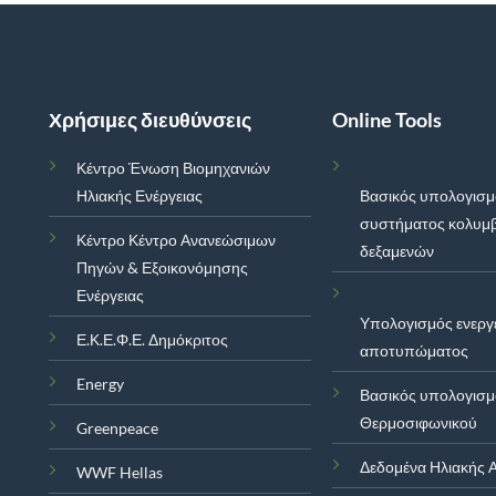
Χρήσιμες διευθύνσεις
Online Tools
Κέντρο Ένωση Βιομηχανιών
Ηλιακής Ενέργειας
Βασικός υπολογισ
συστήματος κολυμ
Κέντρο Κέντρο Ανανεώσιμων
δεξαμενών
Πηγών & Εξοικονόμησης
Ενέργειας
Υπολογισμός ενεργ
Ε.Κ.Ε.Φ.Ε. Δημόκριτος
αποτυπώματος
Energy
Βασικός υπολογισ
Θερμοσιφωνικού
Greenpeace
Δεδομένα Ηλιακής Α
WWF Hellas