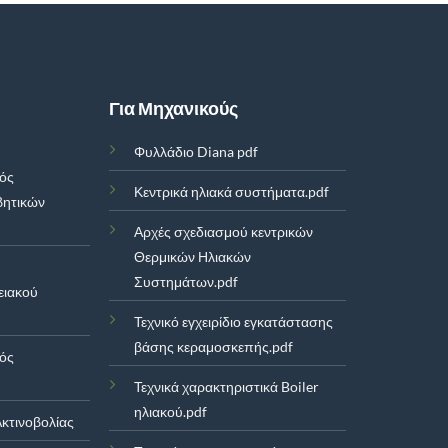
Για Μηχανικούς
Φυλλάδιο Diana pdf
μός
Κεντρικά ηλιακά συστήματα.pdf
βητικών
Αρχές σχεδιασμού κεντρικών
Θερμικών Ηλιακών
Συστημάτων.pdf
ειακού
Τεχνικό εγχειρίδιο εγκατάστασης
βάσης κεραμοσκεπής.pdf
μός
Τεχνικά χαρακτηριστικά Boiler
ηλιακού.pdf
κτινοβολίας