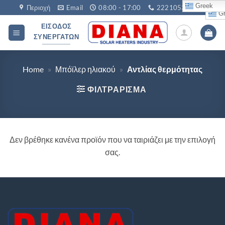
Μετάβαση
Greek
Περιοχή
Email
08:00 - 17:00
2221053760
Gr
στο
ΕΊΣΟΔΟΣ
περιεχόμενο
ΣΥΝΕΡΓΑΤΏΝ
Home
»
Μπόϊλερ ηλιακού
»
Αντλίας θερμότητας
ΦΙΛΤΡΆΡΙΣΜΑ
Δεν βρέθηκε κανένα προϊόν που να ταιριάζει με την επιλογή
σας.