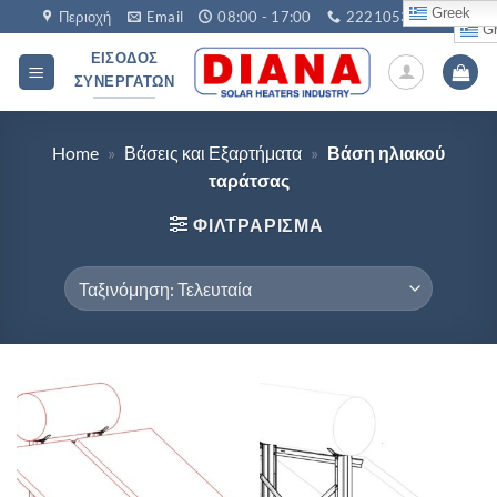
Μετάβαση
Greek
Περιοχή
Email
08:00 - 17:00
2221053760
Gr
στο
ΕΊΣΟΔΟΣ
περιεχόμενο
ΣΥΝΕΡΓΑΤΏΝ
Home
»
Βάσεις και Εξαρτήματα
»
Βάση ηλιακού
ταράτσας
ΦΙΛΤΡΆΡΙΣΜΑ