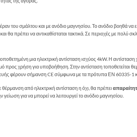
ότητας της αγοράς.
έραν του σμάλτου και με ανόδιο μαγνησίου. Το ανόδιο βοηθά να 
ό και θα πρέπει να αντικαθίσταται τακτικά. Σε περιοχές με πολύ σ
τοποθετημένη μια ηλεκτρική αντίσταση ισχύος 4kW. Η αντίσταση
ερμό προς χρήση για υποβοήθηση. Στην αντίσταση τοποθετείται θ
σκευής φέρουν σήμανση CE σύμφωνα με τα πρότυπα ΕΝ 60335-1 κ
 θέρμανση από ηλεκτρική αντίσταση η όχι, θα πρέπει
απαραίτη
 γείωση για να μπορεί να λειτουργεί το ανόδιο μαγνησίου.