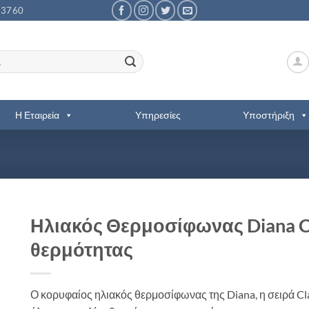
53760
Η Εταιρεία
Υπηρεσίες
Υποστήριξη
Ηλιακός Θερμοσίφωνας Diana Cla
θερμότητας
Ο κορυφαίος ηλιακός θερμοσίφωνας της Diana, η σειρά Cla