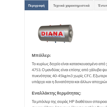
Περιγραφή
Τεχνικά χαρακτηριστικά
Έντυ
Μπόϊλερ:
Το κυρίως δοχείο είναι κατασκευασμένο από
4753. Ο μανδύας είναι επίσης από χάλυβα ψ
πυκνότητας 40-45kg/m3 χωρίς CFC. Εξωτερικ
υπάρχει και η δυνατότητα και άλλων αποχρώ
Εναλλάκτης θερμότητας:
Τα μπόιλερ της σειράς ΗΡ διαθέτουν σπειροει