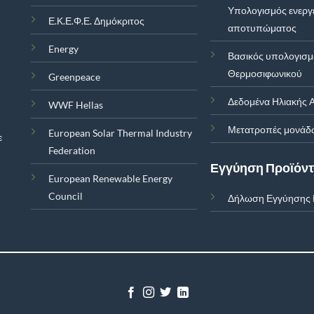
Υπολογισμός ενεργ
Ε.Κ.Ε.Φ.Ε. Δημόκριτος
αποτυπώματος
Energy
Βασικός υπολογισ
Θερμοσιφωνικού
Greenpeace
Δεδομένα Ηλιακής Α
WWF Hellas
Μετατροπές μονάδ
European Solar Thermal Industry
ε
Federation
Εγγύηση Προϊόν
European Renewable Energy
Council
Δήλωση Εγγύησης 