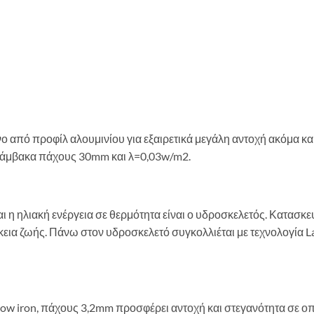
ο από προφίλ αλουμινίου για εξαιρετικά μεγάλη αντοχή ακόμα κα
βάμβακα πάχους 30mm και λ=0,03w/m2.
αι η ηλιακή ενέργεια σε θερμότητα είναι ο υδροσκελετός. Κατασ
εια ζωής. Πάνω στον υδροσκελετό συγκολλιέται με τεχνολογία L
 Low iron, πάχους 3,2mm προσφέρει αντοχή και στεγανότητα σε οπ