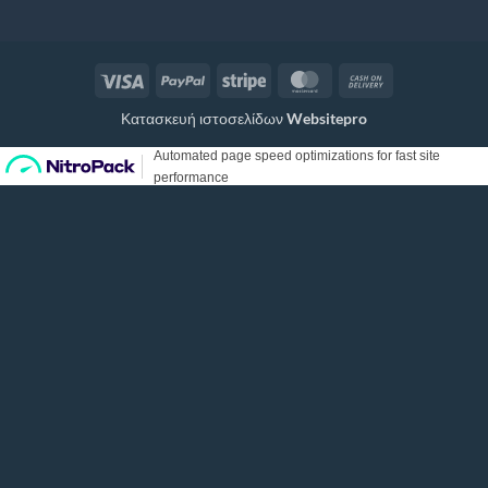
Visa
PayPal
Stripe
MasterCard
Cash
On
Κατασκευή ιστοσελίδων
Websitepro
Delivery