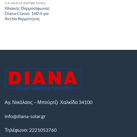
ΓΙΑ ΑΝΤΛΊΑ ΘΕΡΜΌΤΗΤΑΣ
Ηλιακός Θερμοσίφωνας
Diana Classic 160 lt για
Αντλία θερμότητας
Aγ. Νικόλαος – Μπούρτζι
Χαλκίδα
34100
info@diana-solar.gr
Τηλέφωνο: 2221053760