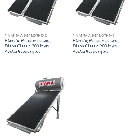
ΓΙΑ ΑΝΤΛΊΑ ΘΕΡΜΌΤΗΤΑΣ
ΓΙΑ ΑΝΤΛΊΑ ΘΕΡΜΌΤΗΤΑΣ
Ηλιακός Θερμοσίφωνας
Ηλιακός Θερμοσίφωνας
Diana Classic 300 lt για
Diana Classic 200 lt για
Αντλία θερμότητας
Αντλία θερμότητας