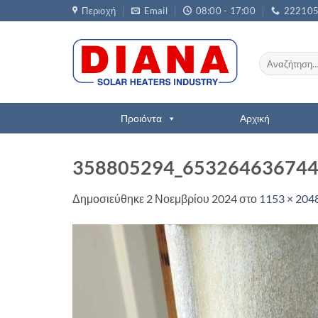
Μετάβαση
Περιοχή
Email
08:00 - 17:00
22210
στο
περιεχόμενο
Αναζήτηση
για:
Προιόντα
Αρχική
358805294_653264636744
Δημοσιεύθηκε
2 Νοεμβρίου 2024
στο
1153 × 204