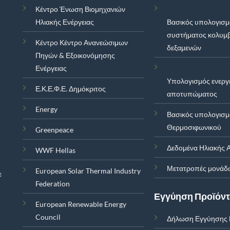
Κέντρο Ένωση Βιομηχανιών
Ηλιακής Ενέργειας
Βασικός υπολογισ
συστήματος κολυμ
Κέντρο Κέντρο Ανανεώσιμων
δεξαμενών
Πηγών & Εξοικονόμησης
Ενέργειας
Υπολογισμός ενεργ
Ε.Κ.Ε.Φ.Ε. Δημόκριτος
αποτυπώματος
Energy
Βασικός υπολογισ
Θερμοσιφωνικού
Greenpeace
Δεδομένα Ηλιακής Α
WWF Hellas
Μετατροπές μονάδ
European Solar Thermal Industry
ε
Federation
Εγγύηση Προϊόν
European Renewable Energy
Council
Δήλωση Εγγύησης 