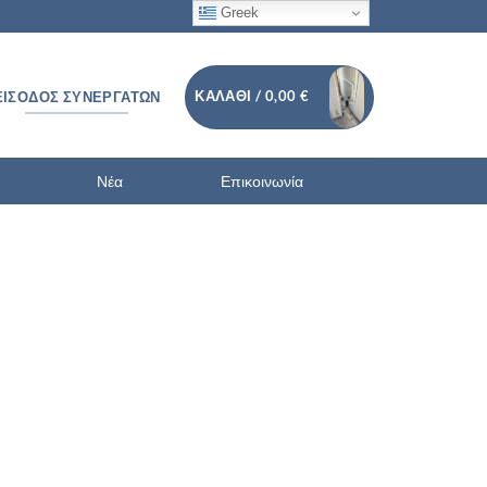
Greek
ΚΑΛΆΘΙ /
0,00
€
ΕΊΣΟΔΟΣ ΣΥΝΕΡΓΑΤΏΝ
Νέα
Επικοινωνία