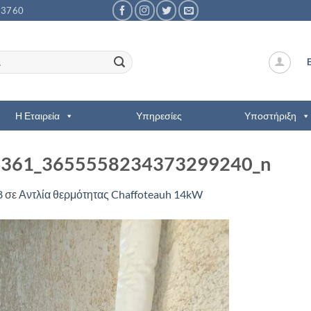
53760
Η Εταιρεία
Υπηρεσίες
Υποστήριξη
361_3655558234373299240_n
8
σε
Αντλία θερμότητας Chaffoteauh 14kW