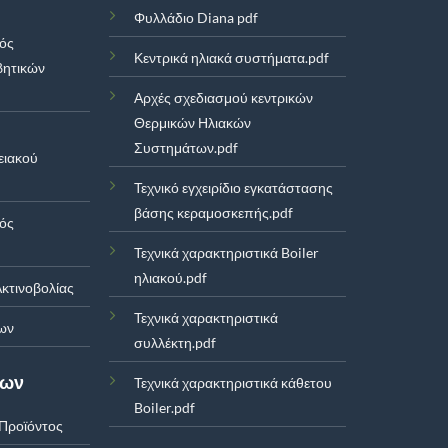
Φυλλάδιο Diana pdf
μός
Κεντρικά ηλιακά συστήματα.pdf
βητικών
Αρχές σχεδιασμού κεντρικών
Θερμικών Ηλιακών
Συστημάτων.pdf
ειακού
Τεχνικό εγχειρίδιο εγκατάστασης
βάσης κεραμοσκεπής.pdf
μός
Τεχνικά χαρακτηριστικά Boiler
ηλιακού.pdf
κτινοβολίας
Τεχνικά χαρακτηριστικά
ων
συλλέκτη.pdf
των
Τεχνικά χαρακτηριστικά κάθετου
Boiler.pdf
Προϊόντος