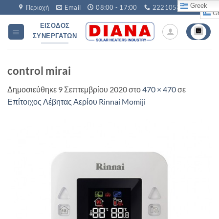
Μετάβαση
Greek
Περιοχή
Email
08:00 - 17:00
2221053760
Gr
στο
ΕΊΣΟΔΟΣ
περιεχόμενο
ΣΥΝΕΡΓΑΤΏΝ
control mirai
Δημοσιεύθηκε
9 Σεπτεμβρίου 2020
στο
470 × 470
σε
Επίτοιχος Λέβητας Αερίου Rinnai Momiji