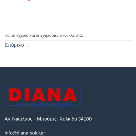
Και τα σχόλια και οι ιχνηλασίες είναι κλειστά.
Επόμενο
→
Aγ. Νικόλαος – Μπούρτζι
Χαλκίδα
34100
info@diana-solar.gr