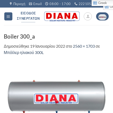
Μετάβαση
Greek
Περιοχή
Email
08:00 - 17:00
2221053760
Gr
στο
ΕΊΣΟΔΟΣ
περιεχόμενο
ΣΥΝΕΡΓΑΤΏΝ
Boiler 300_a
Δημοσιεύθηκε
19 Ιανουαρίου 2022
στο
2560 × 1703
σε
Μπόϊλερ ηλιακού 300L