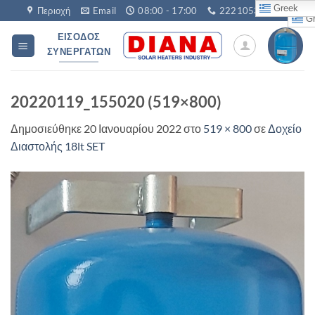
Μετάβαση
Greek
Περιοχή
Email
08:00 - 17:00
2221053760
Gr
στο
ΕΊΣΟΔΟΣ
περιεχόμενο
ΣΥΝΕΡΓΑΤΏΝ
20220119_155020 (519×800)
Δημοσιεύθηκε
20 Ιανουαρίου 2022
στο
519 × 800
σε
Δοχείο
Διαστολής 18lt SET