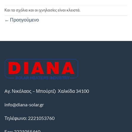
Και τα σχόλια και οι ιχνηλασίες είναι κλειστά.
←
Προηγούμενο
Aγ. Νικόλαος – Μπούρτζι
Χαλκίδα
34100
info@diana-solar.gr
Τηλέφωνο: 2221053760
Fax: 2221055460