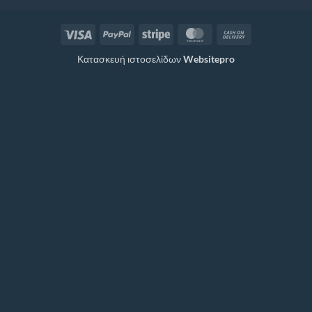
Visa
PayPal
Stripe
MasterCard
Cash
On
Κατασκευή ιστοσελίδων
Websitepro
Delivery