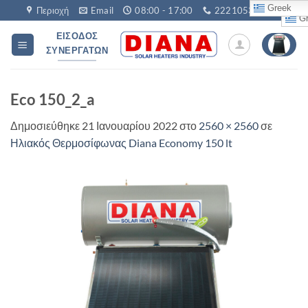
Μετάβαση
Greek
Περιοχή
Email
08:00 - 17:00
2221053760
Gr
στο
ΕΊΣΟΔΟΣ
περιεχόμενο
ΣΥΝΕΡΓΑΤΏΝ
Eco 150_2_a
Δημοσιεύθηκε
21 Ιανουαρίου 2022
στο
2560 × 2560
σε
Ηλιακός Θερμοσίφωνας Diana Economy 150 lt