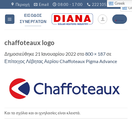
Μετάβαση
Greek
Περιοχή
Email
08:00 - 17:00
2221053760
Gr
στο
ΕΊΣΟΔΟΣ
περιεχόμενο
ΣΥΝΕΡΓΑΤΏΝ
chaffoteaux logo
Δημοσιεύθηκε
21 Ιανουαρίου 2022
στο
800 × 187
σε
Επίτοιχος Λέβητας Αερίου Chaffoteaux Pigma Advance
Και τα σχόλια και οι ιχνηλασίες είναι κλειστά.