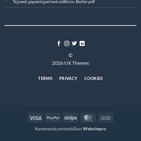
Τεχνικά χαρακτηριστικά κάθετου Boiler.pdf
©
2026 UX Themes
TERMS
PRIVACY
COOKIES
Visa
PayPal
Stripe
MasterCard
Cash
On
Κατασκευή ιστοσελίδων
Websitepro
Delivery