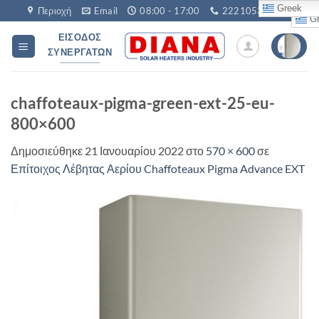
Μετάβαση
Greek
Περιοχή
Email
08:00 - 17:00
2221053760
Gr
στο
ΕΊΣΟΔΟΣ
περιεχόμενο
ΣΥΝΕΡΓΑΤΏΝ
chaffoteaux-pigma-green-ext-25-eu-
800×600
Δημοσιεύθηκε
21 Ιανουαρίου 2022
στο
570 × 600
σε
Επίτοιχος Λέβητας Αερίου Chaffoteaux Pigma Advance EXT