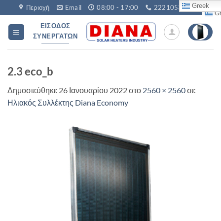
Μετάβαση
Greek
Περιοχή
Email
08:00 - 17:00
2221053760
Gr
στο
ΕΊΣΟΔΟΣ
περιεχόμενο
ΣΥΝΕΡΓΑΤΏΝ
2.3 eco_b
Δημοσιεύθηκε
26 Ιανουαρίου 2022
στο
2560 × 2560
σε
Ηλιακός Συλλέκτης Diana Economy