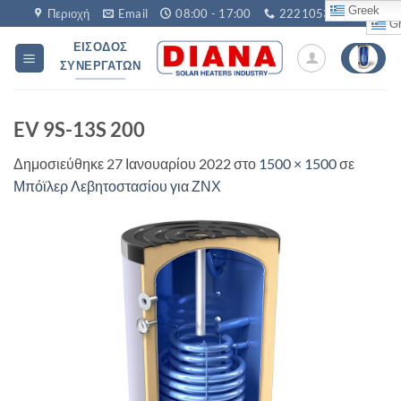
Μετάβαση
Greek
Περιοχή
Email
08:00 - 17:00
2221053760
Gr
στο
ΕΊΣΟΔΟΣ
περιεχόμενο
ΣΥΝΕΡΓΑΤΏΝ
EV 9S-13S 200
Δημοσιεύθηκε
27 Ιανουαρίου 2022
στο
1500 × 1500
σε
Μπόϊλερ Λεβητοστασίου για ΖΝΧ