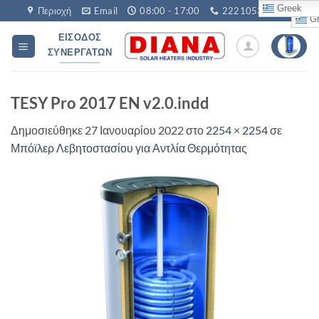
Μετάβαση
Greek
Περιοχή
Email
08:00 - 17:00
2221053760
Gr
στο
ΕΊΣΟΔΟΣ
περιεχόμενο
ΣΥΝΕΡΓΑΤΏΝ
TESY Pro 2017 EN v2.0.indd
Δημοσιεύθηκε
27 Ιανουαρίου 2022
στο
2254 × 2254
σε
Μπόϊλερ Λεβητοστασίου για Αντλία Θερμότητας