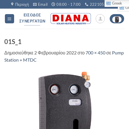
Μετάβαση
Greek
Περιοχή
Email
08:00 - 17:00
2221053760
Gr
στο
ΕΊΣΟΔΟΣ
περιεχόμενο
ΣΥΝΕΡΓΑΤΏΝ
01S_1
Δημοσιεύθηκε
2 Φεβρουαρίου 2022
στο
700 × 450
σε
Pump
Station + MTDC