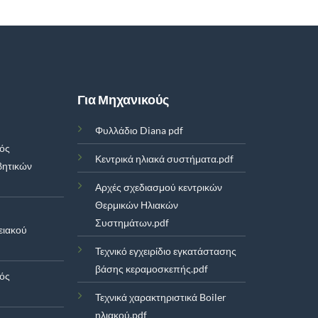
Για Μηχανικούς
Φυλλάδιο Diana pdf
μός
Κεντρικά ηλιακά συστήματα.pdf
βητικών
Αρχές σχεδιασμού κεντρικών
Θερμικών Ηλιακών
Συστημάτων.pdf
ειακού
Τεχνικό εγχειρίδιο εγκατάστασης
βάσης κεραμοσκεπής.pdf
μός
Τεχνικά χαρακτηριστικά Boiler
ηλιακού.pdf