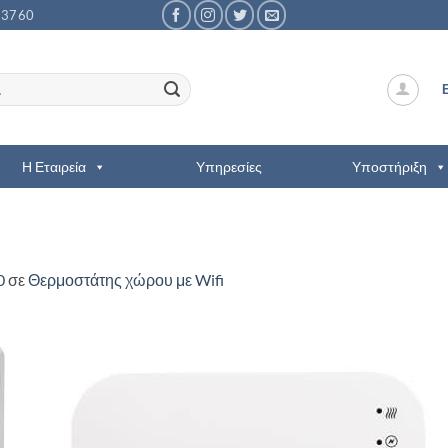
53760
Η Εταιρεία
Υπηρεσίες
Υποστήριξη
0
σε
Θερμοστάτης χώρου με Wifi