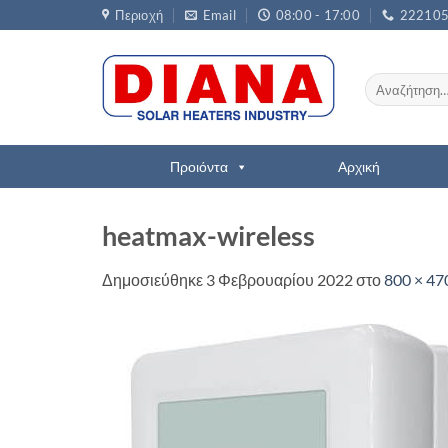
Μετάβαση
Περιοχή
Email
08:00 - 17:00
22210
στο
περιεχόμενο
Αναζήτηση
για:
Προιόντα
Αρχική
heatmax-wireless
Δημοσιεύθηκε
3 Φεβρουαρίου 2022
στο
800 × 47