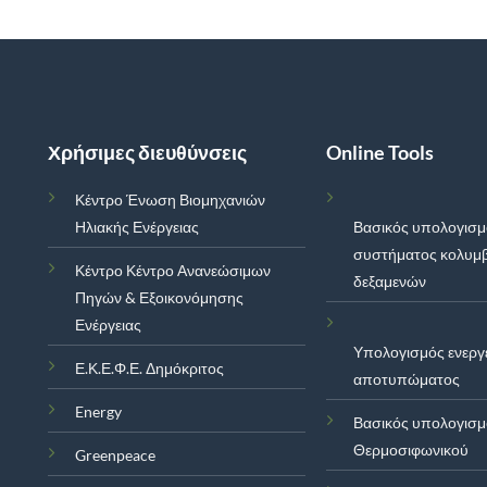
Χρήσιμες διευθύνσεις
Online Tools
Κέντρο Ένωση Βιομηχανιών
Ηλιακής Ενέργειας
Βασικός υπολογισ
συστήματος κολυμ
Κέντρο Κέντρο Ανανεώσιμων
δεξαμενών
Πηγών & Εξοικονόμησης
Ενέργειας
Υπολογισμός ενεργ
Ε.Κ.Ε.Φ.Ε. Δημόκριτος
αποτυπώματος
Energy
Βασικός υπολογισ
Θερμοσιφωνικού
Greenpeace