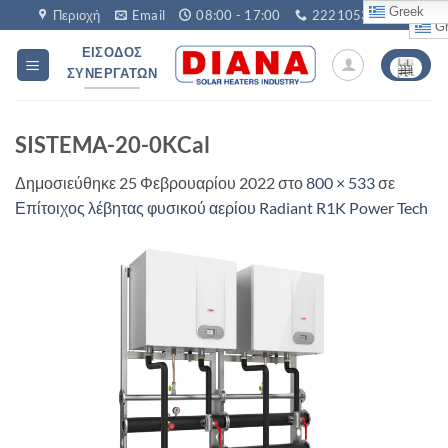
Μετάβαση
Greek
Περιοχή
Email
08:00 - 17:00
2221053760
Gr
στο
ΕΊΣΟΔΟΣ
περιεχόμενο
ΣΥΝΕΡΓΑΤΏΝ
SISTEMA-20-0KCal
Δημοσιεύθηκε
25 Φεβρουαρίου 2022
στο
800 × 533
σε
Επίτοιχος λέβητας φυσικού αερίου Radiant R1K Power Tech