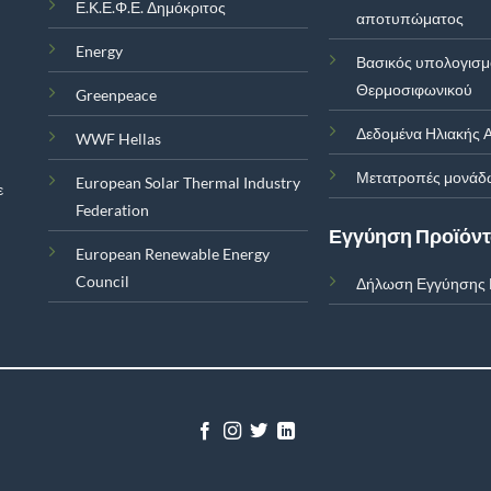
Ε.Κ.Ε.Φ.Ε. Δημόκριτος
αποτυπώματος
Energy
Βασικός υπολογισ
Θερμοσιφωνικού
Greenpeace
Δεδομένα Ηλιακής Α
WWF Hellas
Μετατροπές μονάδ
European Solar Thermal Industry
ε
Federation
Εγγύηση Προϊόν
European Renewable Energy
Council
Δήλωση Εγγύησης 