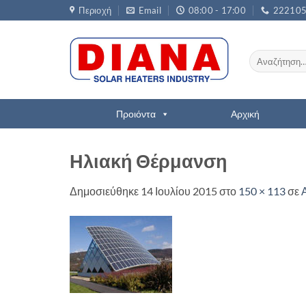
Μετάβαση
Περιοχή
Email
08:00 - 17:00
22210
στο
περιεχόμενο
Αναζήτηση
για:
Προιόντα
Αρχική
Ηλιακή Θέρμανση
Δημοσιεύθηκε
14 Ιουλίου 2015
στο
150 × 113
σε