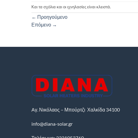
Και τα σχόλια και οι ιχνηλασίες είναι κλειστά.
←
Προηγούμενο
Επόμενο
→
Aγ. Νικόλαος – Μπούρτζι
Χαλκίδα
34100
info@diana-solar.gr
Τηλέφωνο: 2221053760