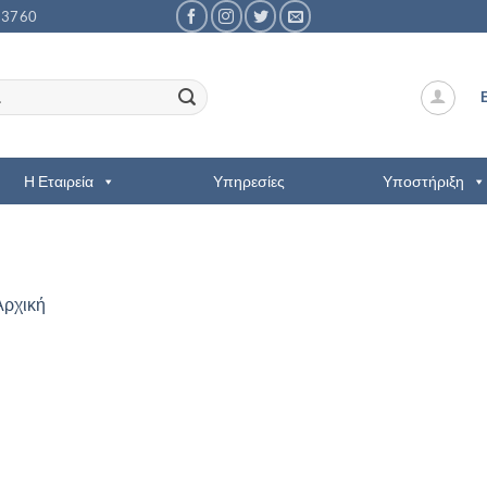
53760
Η Εταιρεία
Υπηρεσίες
Υποστήριξη
Αρχική