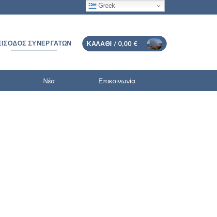
Greek
ΕΊΣΟΔΟΣ ΣΥΝΕΡΓΑΤΏΝ
ΚΑΛΆΘΙ /
0,00
€
Νέα
Επικοινωνία