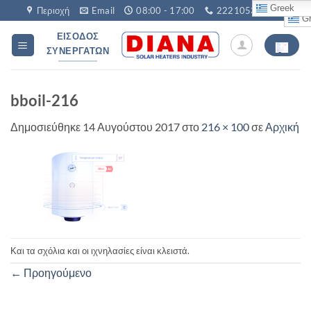
Μετάβαση
Greek
Περιοχή
Email
08:00 - 17:00
2221053760
Gr
στο
ΕΊΣΟΔΟΣ
περιεχόμενο
ΣΥΝΕΡΓΑΤΏΝ
bboil-216
Δημοσιεύθηκε
14 Αυγούστου 2017
στο
216 × 100
σε
Αρχική
Και τα σχόλια και οι ιχνηλασίες είναι κλειστά.
←
Προηγούμενο