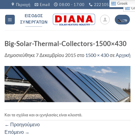
Μετάβαση
Greek
Περιοχή
Email
08:00 - 17:00
2221053760
Gr
στο
ΕΊΣΟΔΟΣ
περιεχόμενο
ΣΥΝΕΡΓΑΤΏΝ
Big-Solar-Thermal-Collectors-1500×430
Δημοσιεύθηκε
7 Δεκεμβρίου 2015
στο
1500 × 430
σε
Αρχική
Και τα σχόλια και οι ιχνηλασίες είναι κλειστά.
←
Προηγούμενο
Επόμενο
→