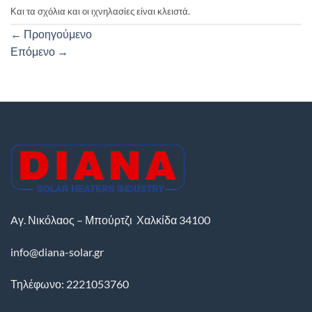
Και τα σχόλια και οι ιχνηλασίες είναι κλειστά.
←
Προηγούμενο
Επόμενο
→
Aγ. Νικόλαος – Μπούρτζι
Χαλκίδα
34100
info@diana-solar.gr
Τηλέφωνο: 2221053760