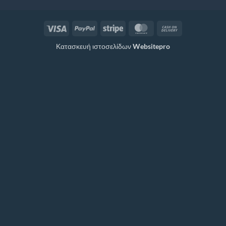
Visa
PayPal
Stripe
MasterCard
Cash
On
Κατασκευή ιστοσελίδων
Websitepro
Delivery