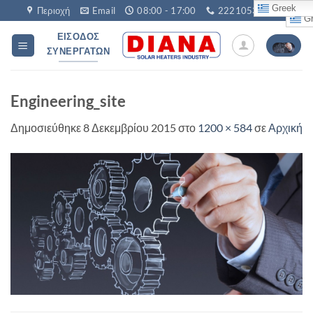
Μετάβαση
Greek
Περιοχή
Email
08:00 - 17:00
2221053760
Gr
στο
ΕΊΣΟΔΟΣ
περιεχόμενο
ΣΥΝΕΡΓΑΤΏΝ
Engineering_site
Δημοσιεύθηκε
8 Δεκεμβρίου 2015
στο
1200 × 584
σε
Αρχική