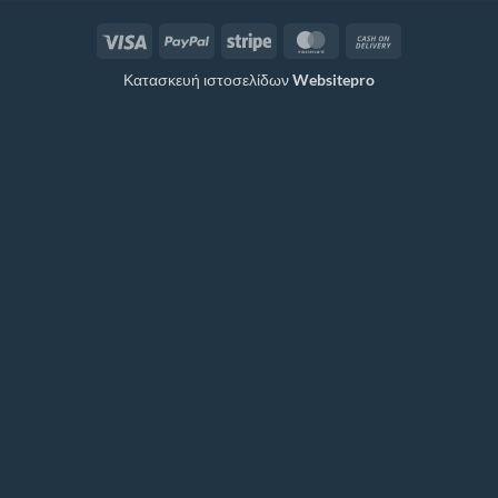
Visa
PayPal
Stripe
MasterCard
Cash
On
Κατασκευή ιστοσελίδων
Websitepro
Delivery