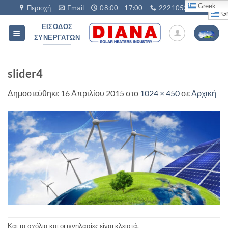
Μετάβαση
Greek
Περιοχή
Email
08:00 - 17:00
2221053760
Gr
στο
ΕΊΣΟΔΟΣ
περιεχόμενο
ΣΥΝΕΡΓΑΤΏΝ
slider4
Δημοσιεύθηκε
16 Απριλίου 2015
στο
1024 × 450
σε
Αρχική
Και τα σχόλια και οι ιχνηλασίες είναι κλειστά.