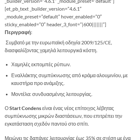
_builder_version=”4.6.1″ _module_preset=”default”]
[et_pb_text _builder_version=”4.6.1″
_module_preset=”default” hover_enabled=”0″
sticky_enabled=”0″ header_3_font=”|600|||||||”]
Περιγραφή:
Συμβατό με την ευρωπαϊκή οδηγία 2009/125/CE,
διασφαλίζοντας χαμηλά λειτουργικά κόστη.
Χαμηλές εκπομπές ρύπων.
Εναλλάκτης συμπύκνωσης από κράμα αλουμινίου, με
καυστήρα προ ανάμιξης.
Μοντέλα: συνδυασμένης λειτουργίας.
Ο
Start Condens
είναι ένας νέος επίτοιχος λέβητας
συμπύκνωσης μικρών διαστάσεων, που επιτρέπει την
εγκατάσταση σχεδόν παντού στο σπίτι.
Μειώνει τις δαπάνες λειτουργίας έως 35% σε σχέση με ένα