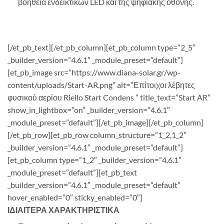
βοήθεια ενδεικτικών LED και της ψηφιακής οθόνης.
[/et_pb_text][/et_pb_column][et_pb_column type=”2_5″
_builder_version=”4.6.1″ _module_preset=”default”]
[et_pb_image src=”https://www.diana-solar.gr/wp-
content/uploads/Start-AR.png” alt=”Επίτοιχοι λέβητες
φυσικού αερίου Riello Start Condens ” title_text=”Start AR”
show_in_lightbox=”on” _builder_version=”4.6.1″
_module_preset=”default”][/et_pb_image][/et_pb_column]
[/et_pb_row][et_pb_row column_structure=”1_2,1_2″
_builder_version=”4.6.1″ _module_preset=”default”]
[et_pb_column type=”1_2″ _builder_version=”4.6.1″
_module_preset=”default”][et_pb_text
_builder_version=”4.6.1″ _module_preset=”default”
hover_enabled=”0″ sticky_enabled=”0″]
ΙΔΙΑΙΤΕΡΑ ΧΑΡΑΚΤΗΡΙΣΤΙΚΑ