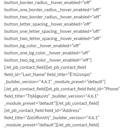
button_border_radius__hover_enabled=”off”
button_one_border_radius__hover_enabled=”off”
button_two_border_radius__hover_enabled=”off”
button_letter_spacing__hover_enabled=”off”
button_one_letter_spacing__hover_enabled=”off”
button_two_letter_spacing__hover_enabled=”off”
button_bg_color__hover_enabled=”off”
button_one_bg_color__hover_enabled=”off”
button_two_bg_color__hover_enabled=”off”]
[/et_pb_contact_field][et_pb_contact_field
field_id=”Last_Name” field_title=”Επώνυμο”
_builder_version=”4.6.1″ _module_preset=”default”]
[/et_pb_contact_field][et_pb_contact_field field_id=”Phone”
field_title=”Τηλέφωνο” _builder_version=”4.6.1″
_module_preset=”default”][/et_pb_contact_field]
[et_pb_contact_field field_id=”Address”
field_title=”Διεύθυνση” _builder_version=”4.6.1″
_module_preset=”default”][/et_pb_contact_field]