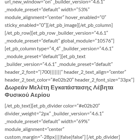
url_new_window=”on” _builder_version=”4.6.1″
_module_preset=”default” width=”53%”
module_alignment=”center” hover_enabled=”0″
sticky_enabled=”0″][/et_pb_image][/et_pb_column]
[/et_pb_row][et_pb_row _builder_version=”4.6.1″
_module_preset=”default” global_module=”10576″]
[et_pb_column type=”4_4″ _builder_version=”4.6.1″
_module_preset=”default”][et_pb_text
_builder_version=”4.6.1″ _module_preset=”default”
header_2_font=”|700|||||||” header_2_text_align=”center”
header_2_text_color=”#e02b20″ header_2_font_size=”33px”]
Δωρεάν Μελέτη Εγκατάστασης Λέβητα
Φυσικού Αερίου
[/et_pb_text][et_pb_divider color=”#e02b20″
divider_weight=”2px” _builder_version=”4.6.1″
_module_preset=”default” width=”69%”
module_alignment=”center”
custom_margin=”-28px||||false|false”] [/et_pb_divider]