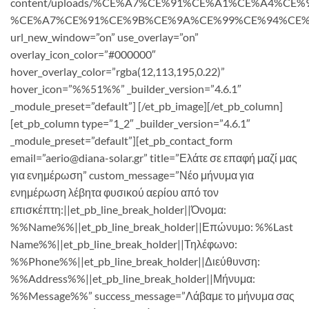
content/uploads/%CE%A7%CE%91%CE%A1%CE%A4%CE%
%CE%A7%CE%91%CE%9B%CE%9A%CE%99%CE%94%CE%9
url_new_window=”on” use_overlay=”on”
overlay_icon_color=”#000000″
hover_overlay_color=”rgba(12,113,195,0.22)”
hover_icon=”%%51%%” _builder_version=”4.6.1″
_module_preset=”default”] [/et_pb_image][/et_pb_column]
[et_pb_column type=”1_2″ _builder_version=”4.6.1″
_module_preset=”default”][et_pb_contact_form
email=”aerio@diana-solar.gr” title=”Ελάτε σε επαφή μαζί μας
για ενημέρωση” custom_message=”Νέο μήνυμα για
ενημέρωση λέβητα φυσικού αερίου από τον
επισκέπτη:||et_pb_line_break_holder||Όνομα:
%%Name%%||et_pb_line_break_holder||Επώνυμο: %%Last
Name%%||et_pb_line_break_holder||Τηλέφωνο:
%%Phone%%||et_pb_line_break_holder||Διεύθυνση:
%%Address%%||et_pb_line_break_holder||Μήνυμα:
%%Message%%” success_message=”Λάβαμε το μήνυμα σας