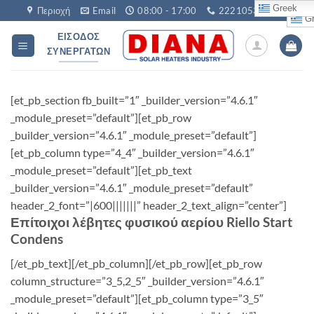
Μετάβαση
Greek
Περιοχή
Email
08:00 - 17:00
2221053760
Gr
στο
ΕΊΣΟΔΟΣ
περιεχόμενο
ΣΥΝΕΡΓΑΤΏΝ
[et_pb_section fb_built=”1″ _builder_version=”4.6.1″
_module_preset=”default”][et_pb_row
_builder_version=”4.6.1″ _module_preset=”default”]
[et_pb_column type=”4_4″ _builder_version=”4.6.1″
_module_preset=”default”][et_pb_text
_builder_version=”4.6.1″ _module_preset=”default”
header_2_font=”|600|||||||” header_2_text_align=”center”]
Επίτοιχοι λέβητες φυσικού αερίου Riello Start
Condens
[/et_pb_text][/et_pb_column][/et_pb_row][et_pb_row
column_structure=”3_5,2_5″ _builder_version=”4.6.1″
_module_preset=”default”][et_pb_column type=”3_5″