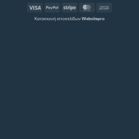
Visa
PayPal
Stripe
MasterCard
Cash
On
Κατασκευή ιστοσελίδων
Websitepro
Delivery