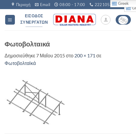
Μετάβαση
Greek
Περιοχή
Email
08:00 - 17:00
2221053760
Gr
στο
ΕΊΣΟΔΟΣ
περιεχόμενο
ΣΥΝΕΡΓΑΤΏΝ
Φωτοβολταικά
Δημοσιεύθηκε
7 Μαΐου 2015
στο
200 × 171
σε
Φωτοβολταϊκά