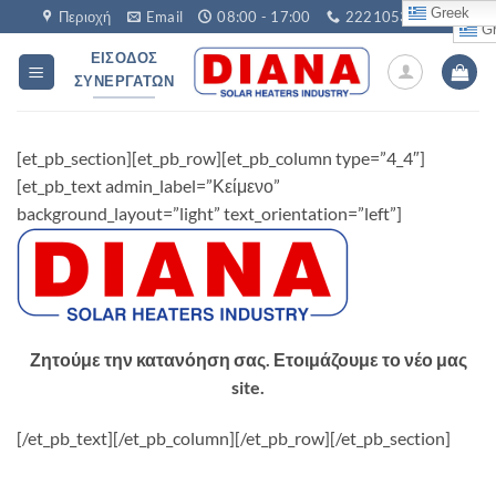
Μετάβαση
Greek
Περιοχή
Email
08:00 - 17:00
2221053760
Gr
στο
ΕΊΣΟΔΟΣ
περιεχόμενο
ΣΥΝΕΡΓΑΤΏΝ
[et_pb_section][et_pb_row][et_pb_column type=”4_4″]
[et_pb_text admin_label=”Κείμενο”
background_layout=”light” text_orientation=”left”]
Ζητούμε την κατανόηση σας. Ετοιμάζουμε το νέο μας
site.
[/et_pb_text][/et_pb_column][/et_pb_row][/et_pb_section]