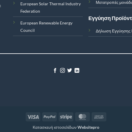
Μετατροπές μονάδ
European Solar Thermal Industry
ε
Federation
Εγγύηση Προϊόν
European Renewable Energy
Council
Δήλωση Εγγύησης 
Visa
PayPal
Stripe
MasterCard
Cash
On
Κατασκευή ιστοσελίδων
Websitepro
Delivery