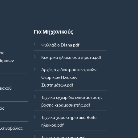
Για Μηχανικούς
Φυλλάδιο Diana pdf
μός
Κεντρικά ηλιακά συστήματα.pdf
βητικών
Αρχές σχεδιασμού κεντρικών
Θερμικών Ηλιακών
Συστημάτων.pdf
ειακού
Τεχνικό εγχειρίδιο εγκατάστασης
βάσης κεραμοσκεπής.pdf
μός
Τεχνικά χαρακτηριστικά Boiler
ηλιακού.pdf
κτινοβολίας
Τεχνικά χαρακτηριστικά