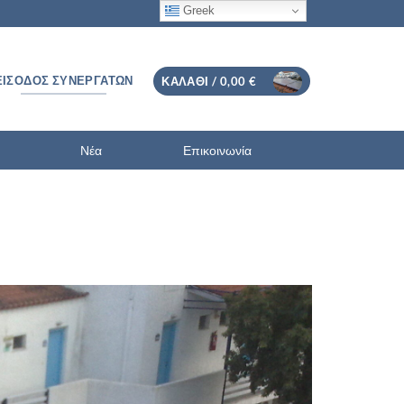
Greek
ΕΊΣΟΔΟΣ ΣΥΝΕΡΓΑΤΏΝ
ΚΑΛΆΘΙ /
0,00
€
Νέα
Επικοινωνία