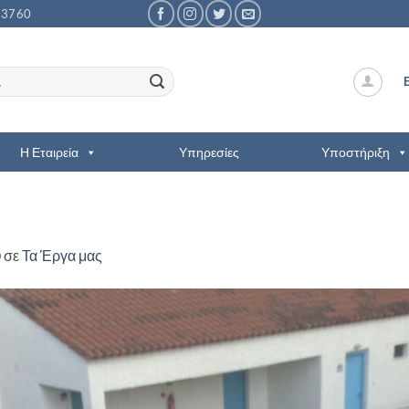
53760
Η Εταιρεία
Υπηρεσίες
Υποστήριξη
0
σε
Τα Έργα μας