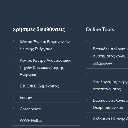
Χρήσιμες διευθύνσεις
Online Tools
Κέντρο Ένωση Βιομηχανιών
Ηλιακής Ενέργειας
Βασικός υπολογισ
συστήματος κολυμ
Κέντρο Κέντρο Ανανεώσιμων
δεξαμενών
Πηγών & Εξοικονόμησης
Ενέργειας
Υπολογισμός ενεργ
Ε.Κ.Ε.Φ.Ε. Δημόκριτος
αποτυπώματος
Energy
Βασικός υπολογισ
Θερμοσιφωνικού
Greenpeace
Δεδομένα Ηλιακής Α
WWF Hellas