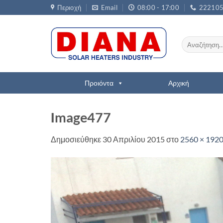
Μετάβαση
Περιοχή
Email
08:00 - 17:00
22210
στο
περιεχόμενο
Αναζήτηση
για:
Προιόντα
Αρχική
Ιmage477
Δημοσιεύθηκε
30 Απριλίου 2015
στο
2560 × 192