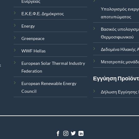
Ενέργειας
Υπολογισμός ενεργ
Ε.Κ.Ε.Φ.Ε. Δημόκριτος
αποτυπώματος
Energy
Βασικός υπολογισ
Θερμοσιφωνικού
Greenpeace
Δεδομένα Ηλιακής Α
WWF Hellas
Μετατροπές μονάδ
European Solar Thermal Industry
ε
Federation
Εγγύηση Προϊόν
European Renewable Energy
Council
Δήλωση Εγγύησης 