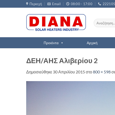
Μετάβαση
Περιοχή
Email
08:00 - 17:00
22210
στο
περιεχόμενο
Αναζήτηση
για:
Προιόντα
Αρχική
ΔΕΗ/ΑΗΣ Αλιβερίου 2
Δημοσιεύθηκε
30 Απριλίου 2015
στο
800 × 598
σ