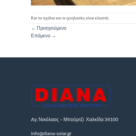
Και τα σχόλια και οι ιχνηλασίες είναι κλειστά.
←
Προηγούμενο
Επόμενο
→
Aγ. Νικόλαος – Μπούρτζι
Χαλκίδα
34100
info@diana-solar.gr