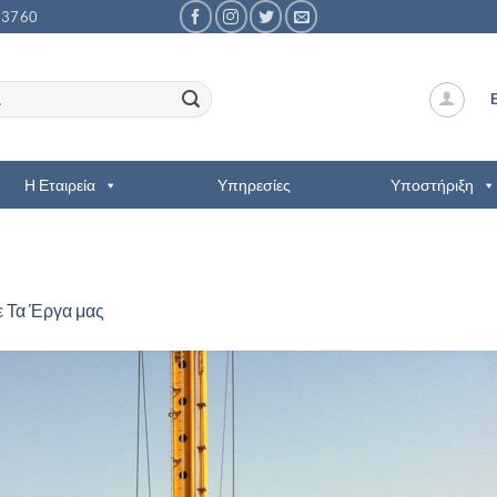
53760
Η Εταιρεία
Υπηρεσίες
Υποστήριξη
ε
Τα Έργα μας