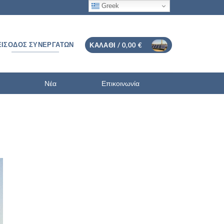
Greek
ΕΊΣΟΔΟΣ ΣΥΝΕΡΓΑΤΏΝ
ΚΑΛΆΘΙ /
0,00
€
Νέα
Επικοινωνία