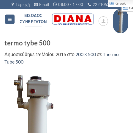
Μετάβαση
Greek
Περιοχή
Email
08:00 - 17:00
2221053760
Gr
στο
ΕΊΣΟΔΟΣ
περιεχόμενο
ΣΥΝΕΡΓΑΤΏΝ
termo tybe 500
Δημοσιεύθηκε
19 Μαΐου 2015
στο
200 × 500
σε
Thermo
Tube 500