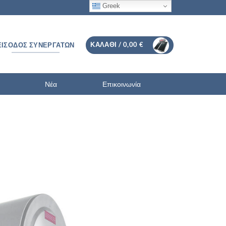
Greek
ΚΑΛΆΘΙ /
0,00
€
ΕΊΣΟΔΟΣ ΣΥΝΕΡΓΑΤΏΝ
Νέα
Επικοινωνία