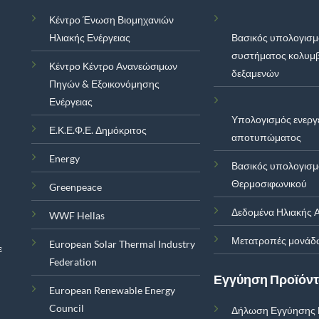
Κέντρο Ένωση Βιομηχανιών
Ηλιακής Ενέργειας
Βασικός υπολογισ
συστήματος κολυμ
Κέντρο Κέντρο Ανανεώσιμων
δεξαμενών
Πηγών & Εξοικονόμησης
Ενέργειας
Υπολογισμός ενεργ
Ε.Κ.Ε.Φ.Ε. Δημόκριτος
αποτυπώματος
Energy
Βασικός υπολογισ
Θερμοσιφωνικού
Greenpeace
Δεδομένα Ηλιακής Α
WWF Hellas
Μετατροπές μονάδ
European Solar Thermal Industry
ε
Federation
Εγγύηση Προϊόν
European Renewable Energy
Council
Δήλωση Εγγύησης 