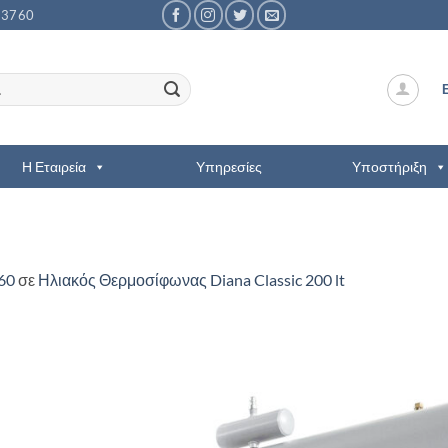
53760
Η Εταιρεία
Υπηρεσίες
Υποστήριξη
60
σε
Ηλιακός Θερμοσίφωνας Diana Classic 200 lt