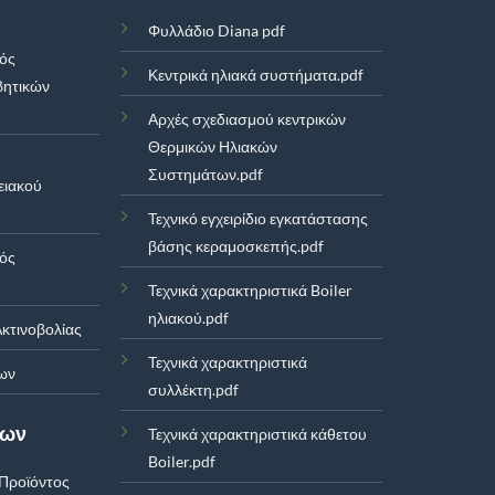
Φυλλάδιο Diana pdf
μός
Κεντρικά ηλιακά συστήματα.pdf
βητικών
Αρχές σχεδιασμού κεντρικών
Θερμικών Ηλιακών
Συστημάτων.pdf
ειακού
Τεχνικό εγχειρίδιο εγκατάστασης
βάσης κεραμοσκεπής.pdf
μός
Τεχνικά χαρακτηριστικά Boiler
ηλιακού.pdf
κτινοβολίας
Τεχνικά χαρακτηριστικά
ων
συλλέκτη.pdf
των
Τεχνικά χαρακτηριστικά κάθετου
Boiler.pdf
Προϊόντος