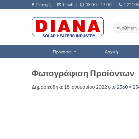
Μετάβαση
Περιοχή
Email
08:00 - 17:00
22210
στο
περιεχόμενο
Αναζήτηση
για:
Προιόντα
Αρχική
Φωτογράφιση Προϊόντων
Δημοσιεύθηκε
18 Ιανουαρίου 2022
στο
2560 × 25