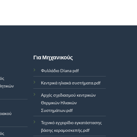
Για Μηχανικούς
Φυλλάδιο Diana pdf
μός
Κεντρικά ηλιακά συστήματα.pdf
βητικών
Αρχές σχεδιασμού κεντρικών
Θερμικών Ηλιακών
Συστημάτων.pdf
ειακού
Τεχνικό εγχειρίδιο εγκατάστασης
βάσης κεραμοσκεπής.pdf
μός