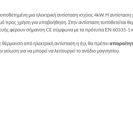
τοποθετημένη μια ηλεκτρική αντίσταση ισχύος 4kW. Η αντίσταση
ερμό προς χρήση για υποβοήθηση. Στην αντίσταση τοποθετείται θ
σκευής φέρουν σήμανση CE σύμφωνα με τα πρότυπα ΕΝ 60335-1 κ
 θέρμανση από ηλεκτρική αντίσταση η όχι, θα πρέπει
απαραίτη
 γείωση για να μπορεί να λειτουργεί το ανόδιο μαγνησίου.