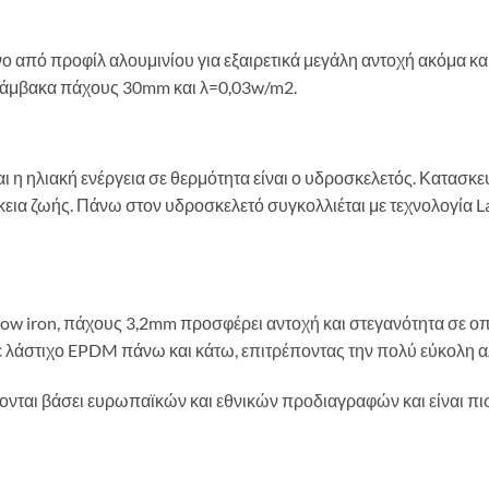
ο από προφίλ αλουμινίου για εξαιρετικά μεγάλη αντοχή ακόμα κα
βάμβακα πάχους 30mm και λ=0,03w/m2.
αι η ηλιακή ενέργεια σε θερμότητα είναι ο υδροσκελετός. Κατασ
εια ζωής. Πάνω στον υδροσκελετό συγκολλιέται με τεχνολογία L
 Low iron, πάχους 3,2mm προσφέρει αντοχή και στεγανότητα σε οπ
ε λάστιχο EPDM πάνω και κάτω, επιτρέποντας την πολύ εύκολη α
νται βάσει ευρωπαϊκών και εθνικών προδιαγραφών και είναι πι