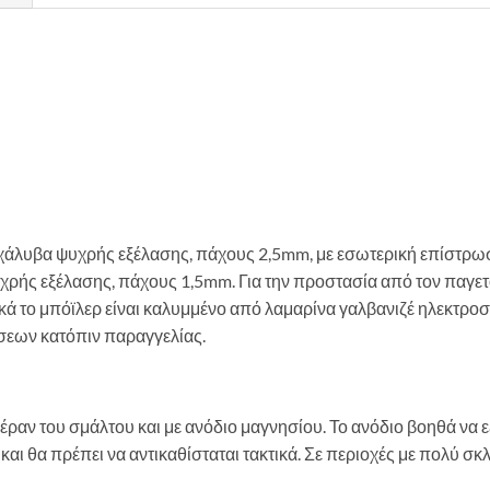
 χάλυβα ψυχρής εξέλασης, πάχους 2,5mm, με εσωτερική επίστρω
υχρής εξέλασης, πάχους 1,5mm. Για την προστασία από τον παγ
ά το μπόϊλερ είναι καλυμμένο από λαμαρίνα γαλβανιζέ ηλεκτρ
σεων κατόπιν παραγγελίας.
έραν του σμάλτου και με ανόδιο μαγνησίου. Το ανόδιο βοηθά να 
ό και θα πρέπει να αντικαθίσταται τακτικά. Σε περιοχές με πολύ σ