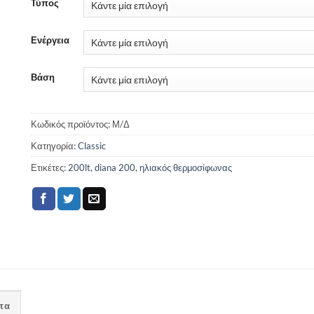
Τύπος
Ενέργεια
Βάση
Κωδικός προϊόντος:
Μ/Δ
Κατηγορία:
Classic
Ετικέτες:
200lt
,
diana 200
,
ηλιακός θερμοσίφωνας
πα