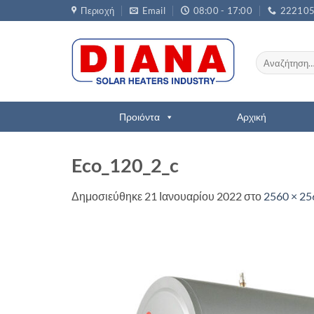
Μετάβαση
Περιοχή
Email
08:00 - 17:00
22210
στο
περιεχόμενο
Αναζήτηση
για:
Προιόντα
Αρχική
Eco_120_2_c
Δημοσιεύθηκε
21 Ιανουαρίου 2022
στο
2560 × 25