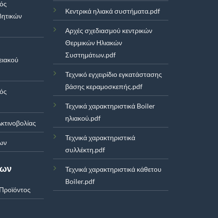
μός
Κεντρικά ηλιακά συστήματα.pdf
βητικών
Αρχές σχεδιασμού κεντρικών
Θερμικών Ηλιακών
Συστημάτων.pdf
ειακού
Τεχνικό εγχειρίδιο εγκατάστασης
βάσης κεραμοσκεπής.pdf
μός
Τεχνικά χαρακτηριστικά Boiler
ηλιακού.pdf
κτινοβολίας
Τεχνικά χαρακτηριστικά
ων
συλλέκτη.pdf
των
Τεχνικά χαρακτηριστικά κάθετου
Boiler.pdf
Προϊόντος