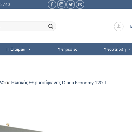
53760
Η Εταιρεία
Υπηρεσίες
Υποστήριξη
60
σε
Ηλιακός Θερμοσίφωνας Diana Economy 120 lt