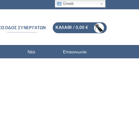
Greek
ΚΑΛΆΘΙ /
0,00
€
ΕΊΣΟΔΟΣ ΣΥΝΕΡΓΑΤΏΝ
Νέα
Επικοινωνία