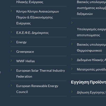
Ηλιακής Ενέργειας
Βασικός υπολογισ
συστήματος κολυμ
Κέντρο Κέντρο Ανανεώσιμων
δεξαμενών
Πηγών & Εξοικονόμησης
Ενέργειας
Υπολογισμός ενεργ
Ε.Κ.Ε.Φ.Ε. Δημόκριτος
αποτυπώματος
Energy
Βασικός υπολογισ
Θερμοσιφωνικού
Greenpeace
Δεδομένα Ηλιακής Α
WWF Hellas
Μετατροπές μονάδ
European Solar Thermal Industry
ε
Federation
Εγγύηση Προϊόν
European Renewable Energy
Council
Δήλωση Εγγύησης 