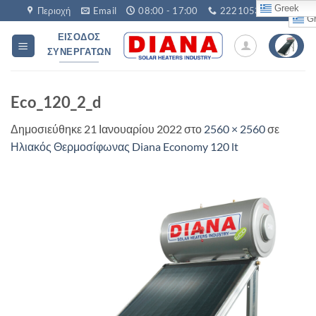
Μετάβαση
Greek
Περιοχή
Email
08:00 - 17:00
2221053760
Gr
στο
ΕΊΣΟΔΟΣ
περιεχόμενο
ΣΥΝΕΡΓΑΤΏΝ
Eco_120_2_d
Δημοσιεύθηκε
21 Ιανουαρίου 2022
στο
2560 × 2560
σε
Ηλιακός Θερμοσίφωνας Diana Economy 120 lt