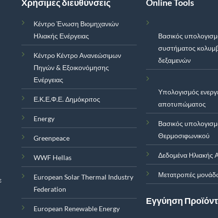
Χρήσιμες διευθύνσεις
Online Tools
Κέντρο Ένωση Βιομηχανιών
Ηλιακής Ενέργειας
Βασικός υπολογισ
συστήματος κολυμ
Κέντρο Κέντρο Ανανεώσιμων
δεξαμενών
Πηγών & Εξοικονόμησης
Ενέργειας
Υπολογισμός ενεργ
Ε.Κ.Ε.Φ.Ε. Δημόκριτος
αποτυπώματος
Energy
Βασικός υπολογισ
Θερμοσιφωνικού
Greenpeace
Δεδομένα Ηλιακής Α
WWF Hellas
Μετατροπές μονάδ
European Solar Thermal Industry
ε
Federation
Εγγύηση Προϊόν
European Renewable Energy