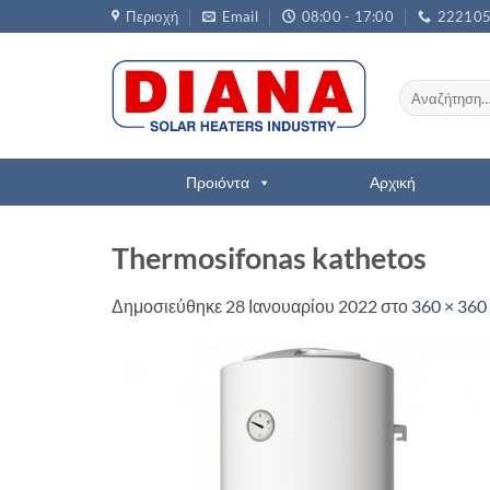
Μετάβαση
Περιοχή
Email
08:00 - 17:00
22210
στο
περιεχόμενο
Αναζήτηση
για:
Προιόντα
Αρχική
Thermosifonas kathetos
Δημοσιεύθηκε
28 Ιανουαρίου 2022
στο
360 × 360