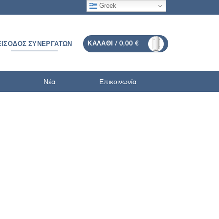
Greek
ΚΑΛΆΘΙ /
0,00
€
ΕΊΣΟΔΟΣ ΣΥΝΕΡΓΑΤΏΝ
Νέα
Επικοινωνία