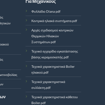
Για Μηχανικούς
Φυλλάδιο Diana pdf
μός
Κεντρικά ηλιακά συστήματα.pdf
βητικών
Αρχές σχεδιασμού κεντρικών
Θερμικών Ηλιακών
Συστημάτων.pdf
ειακού
Τεχνικό εγχειρίδιο εγκατάστασης
βάσης κεραμοσκεπής.pdf
μός
Τεχνικά χαρακτηριστικά Boiler
ηλιακού.pdf
κτινοβολίας
Τεχνικά χαρακτηριστικά
ων
συλλέκτη.pdf
των
Τεχνικά χαρακτηριστικά κάθετου
Boiler.pdf