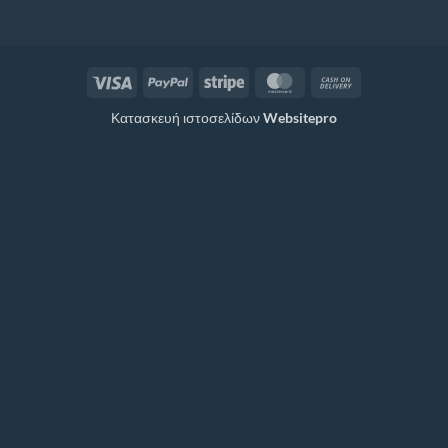
Visa
PayPal
Stripe
MasterCard
Cash
On
Κατασκευή ιστοσελίδων
Websitepro
Delivery