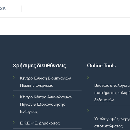
R2K
Χρήσιμες διευθύνσεις
Online Tools
Κέντρο Ένωση Βιομηχανιών
Ηλιακής Ενέργειας
Βασικός υπολογισ
συστήματος κολυμ
Κέντρο Κέντρο Ανανεώσιμων
δεξαμενών
Πηγών & Εξοικονόμησης
Ενέργειας
Υπολογισμός ενεργ
Ε.Κ.Ε.Φ.Ε. Δημόκριτος
αποτυπώματος