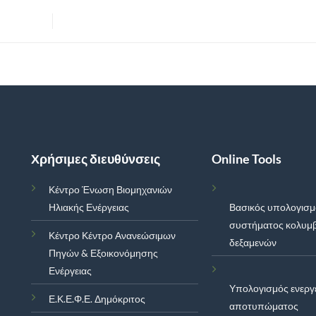
Χρήσιμες διευθύνσεις
Online Tools
Κέντρο Ένωση Βιομηχανιών
Ηλιακής Ενέργειας
Βασικός υπολογισ
συστήματος κολυμ
Κέντρο Κέντρο Ανανεώσιμων
δεξαμενών
Πηγών & Εξοικονόμησης
Ενέργειας
Υπολογισμός ενεργ
Ε.Κ.Ε.Φ.Ε. Δημόκριτος
αποτυπώματος