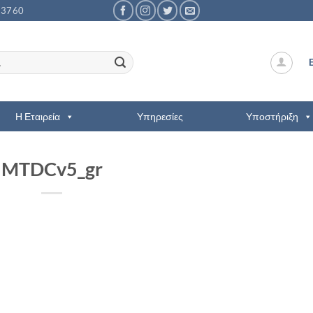
53760
Η Εταιρεία
Υπηρεσίες
Υποστήριξη
MTDCv5_gr