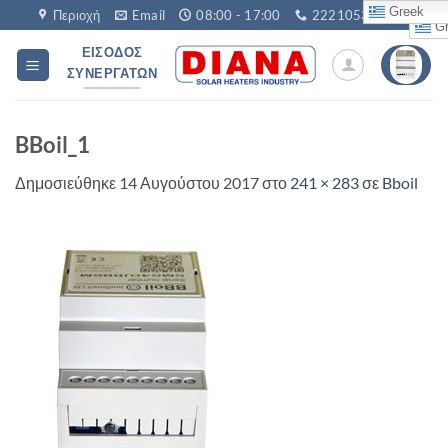
Μετάβαση
Greek
Περιοχή
Email
08:00 - 17:00
2221053760
Gr
στο
ΕΊΣΟΔΟΣ
περιεχόμενο
ΣΥΝΕΡΓΑΤΏΝ
BBoil_1
Δημοσιεύθηκε
14 Αυγούστου 2017
στο
241 × 283
σε
Bboil