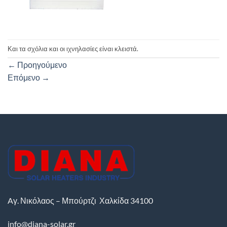
Και τα σχόλια και οι ιχνηλασίες είναι κλειστά.
←
Προηγούμενο
Επόμενο
→
Aγ. Νικόλαος – Μπούρτζι
Χαλκίδα
34100
info@diana-solar.gr