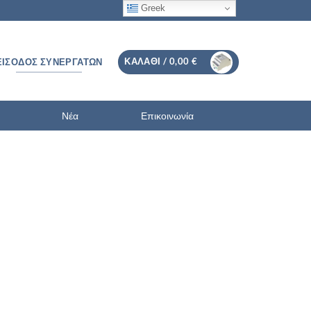
Greek
ΚΑΛΆΘΙ /
0,00
€
ΕΊΣΟΔΟΣ ΣΥΝΕΡΓΑΤΏΝ
Νέα
Επικοινωνία