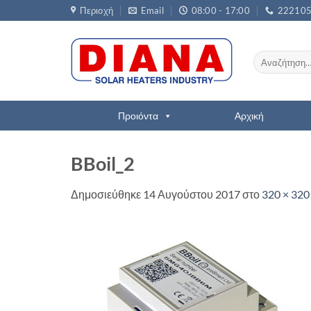
Μετάβαση
Περιοχή
Email
08:00 - 17:00
22210
στο
περιεχόμενο
Αναζήτηση
για:
Προιόντα
Αρχική
BBoil_2
Δημοσιεύθηκε
14 Αυγούστου 2017
στο
320 × 320