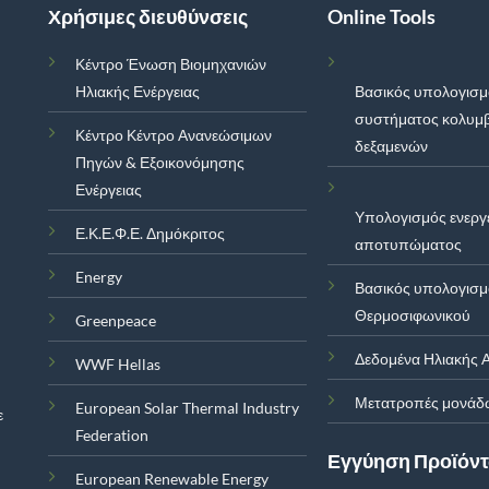
Χρήσιμες διευθύνσεις
Online Tools
Κέντρο Ένωση Βιομηχανιών
Ηλιακής Ενέργειας
Βασικός υπολογισ
συστήματος κολυμ
Κέντρο Κέντρο Ανανεώσιμων
δεξαμενών
Πηγών & Εξοικονόμησης
Ενέργειας
Υπολογισμός ενεργ
Ε.Κ.Ε.Φ.Ε. Δημόκριτος
αποτυπώματος
Energy
Βασικός υπολογισ
Θερμοσιφωνικού
Greenpeace
Δεδομένα Ηλιακής Α
WWF Hellas
Μετατροπές μονάδ
European Solar Thermal Industry
ε
Federation
Εγγύηση Προϊόν
European Renewable Energy