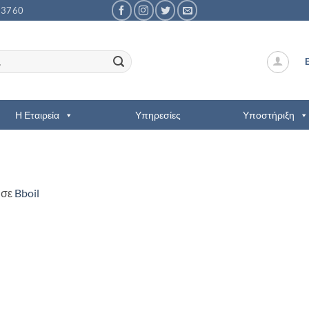
53760
Η Εταιρεία
Υπηρεσίες
Υποστήριξη
σε
Bboil