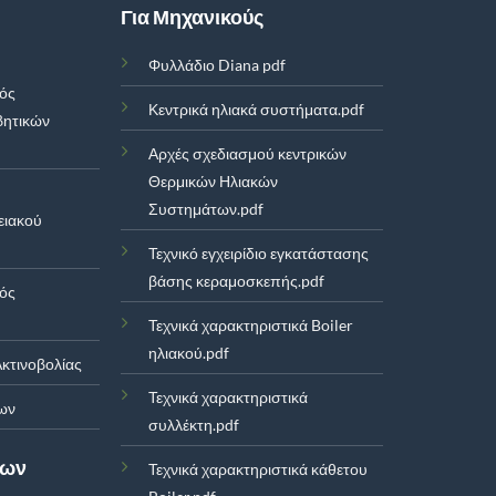
Για Μηχανικούς
Φυλλάδιο Diana pdf
μός
Κεντρικά ηλιακά συστήματα.pdf
βητικών
Αρχές σχεδιασμού κεντρικών
Θερμικών Ηλιακών
Συστημάτων.pdf
ειακού
Τεχνικό εγχειρίδιο εγκατάστασης
βάσης κεραμοσκεπής.pdf
μός
Τεχνικά χαρακτηριστικά Boiler
ηλιακού.pdf
κτινοβολίας
Τεχνικά χαρακτηριστικά
ων
συλλέκτη.pdf
των
Τεχνικά χαρακτηριστικά κάθετου