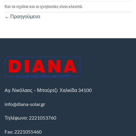
Και τα σχόλια και οι ιχνηλασίες είναι κλειστά.
←
Προηγούμενο
Aγ. Νικόλαος – Μπούρτζι
Χαλκίδα
34100
info@diana-solar.gr
Τηλέφωνο: 2221053760
Fax: 2221055460