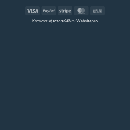
Visa
PayPal
Stripe
MasterCard
Cash
On
Κατασκευή ιστοσελίδων
Websitepro
Delivery