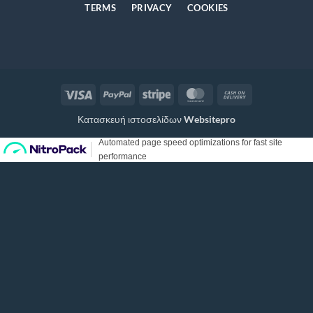
TERMS
PRIVACY
COOKIES
Visa
PayPal
Stripe
MasterCard
Cash
On
Κατασκευή ιστοσελίδων
Websitepro
Delivery