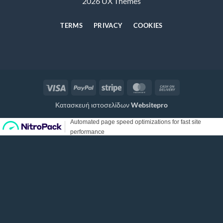
2026 UX Themes
TERMS
PRIVACY
COOKIES
Visa
PayPal
Stripe
MasterCard
Cash
On
Κατασκευή ιστοσελίδων
Websitepro
Delivery