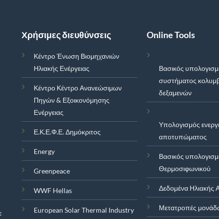
Χρήσιμες διευθύνσεις
Online Tools
Κέντρο Ένωση Βιομηχανιών
Ηλιακής Ενέργειας
Βασικός υπολογισ
συστήματος κολυμ
Κέντρο Κέντρο Ανανεώσιμων
δεξαμενών
Πηγών & Εξοικονόμησης
Ενέργειας
Υπολογισμός ενεργ
Ε.Κ.Ε.Φ.Ε. Δημόκριτος
αποτυπώματος
Energy
Βασικός υπολογισ
Θερμοσιφωνικού
Greenpeace
Δεδομένα Ηλιακής Α
WWF Hellas
Μετατροπές μονάδ
European Solar Thermal Industry
ε