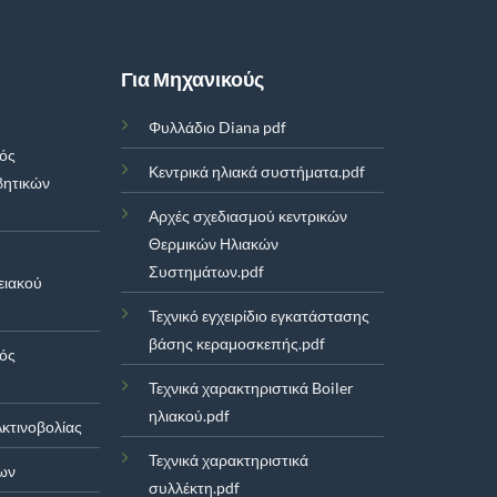
Για Μηχανικούς
Φυλλάδιο Diana pdf
μός
Κεντρικά ηλιακά συστήματα.pdf
βητικών
Αρχές σχεδιασμού κεντρικών
Θερμικών Ηλιακών
Συστημάτων.pdf
ειακού
Τεχνικό εγχειρίδιο εγκατάστασης
βάσης κεραμοσκεπής.pdf
μός
Τεχνικά χαρακτηριστικά Boiler
ηλιακού.pdf
κτινοβολίας
Τεχνικά χαρακτηριστικά
ων
συλλέκτη.pdf