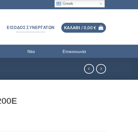
Greek
ΕΊΣΟΔΟΣ ΣΥΝΕΡΓΑΤΏΝ
ΚΑΛΆΘΙ /
0,00
€
Νέα
Επικοινωνία
200Ε