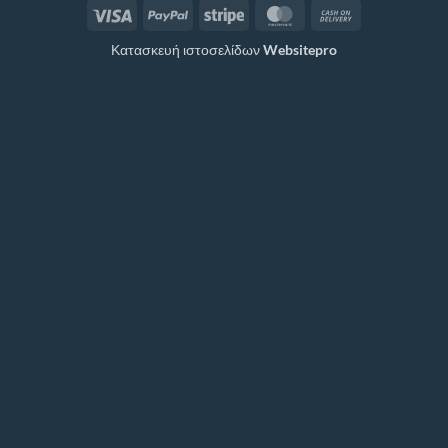
Visa
PayPal
Stripe
MasterCard
Cash
On
Κατασκευή ιστοσελίδων
Websitepro
Delivery